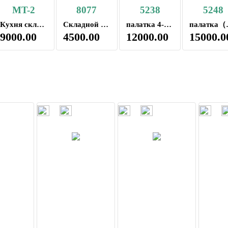
MT-2
8077
5238
5248
 складное
Кухня складная, походная, кемпинговая Berger XL
Складной стул карповая
палатка 4-x мест（470*280
палатка（
9000.00
4500.00
12000.00
15000.0