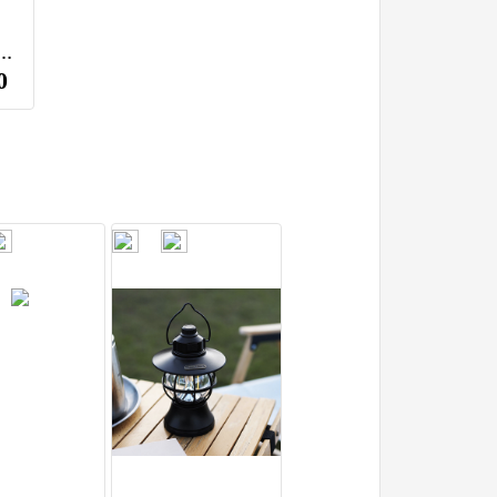
*200）
510*290*200）
0