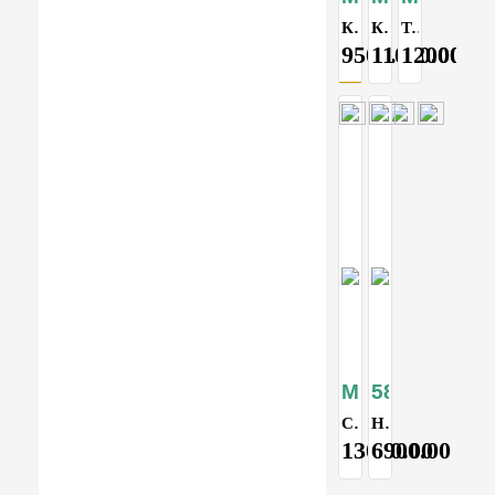
Кухня походная туристическая складная
Кухня походная туристическая складная
Туристический стол
9500.00
11000.00
12000.00
MT-9
5877
Стол со шкафом туристический складной с ветрозащитой
Набор кемпинговой мебели , стол и 4 стула
13000.00
6900.00