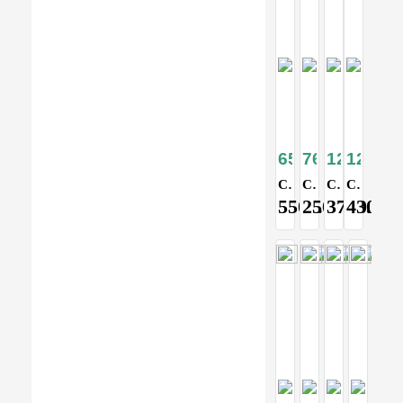
6517
7650
1212
1215
Стол складной coolwalk 75*115 алюминиевый, в чехле черный
Стол складной прямоугольный(76*50см)
Стол туристический складной (122*61cм)
Стол туристический складной (152*71см)
5500.00
2500.00
3700.00
4300.0