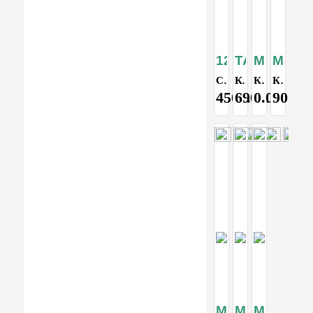
1218
TA-45R
MT-5
MT-2
Стол туристический складной (180*71см)
Кемпинговая кухня,складная туристическая кухня
Кухня походная туристическая складная
Кухня складная, походная, кемпинговая Berger XL
4500.00
6900.00
0.00
9000.
MT-6
MT-7
MT-8