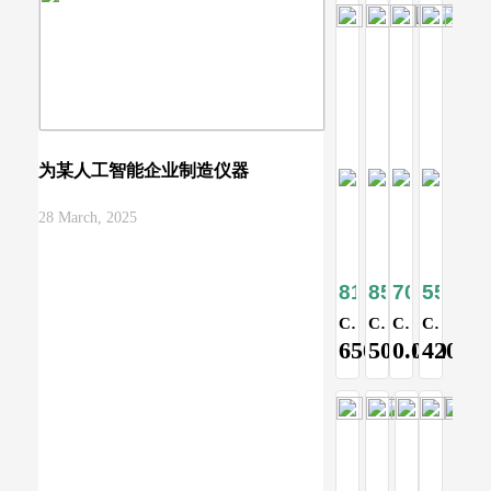
为某人工智能企业制造仪器
28 March, 2025
8108
8567
7070
5595
Складной усиленный стол и 4 табуретки
Стол туристический трансформер раскладной
Стол раскладной туристический походный для пикника
Складной туристический стол
6500.00
5000.00
0.00
4200.0