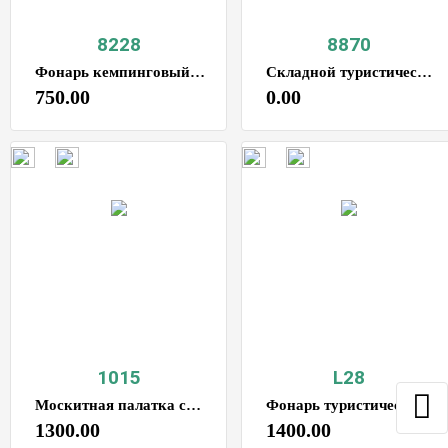
8228
8870
Фонарь кемпинговый, садовый 14.5х10см, светодиодный, регулируемая яркость свечения, аккумуляторный, зарядка от USB, в палатку, на дачу
Складной туристический стол
750.00
0.00
1015
L28
Москитная палатка сетка/автоматическая противомоскитная ткань 1.5М*2М
Фонарь туристический кемпинговый, 6 режимов цвет черный
1300.00
1400.00