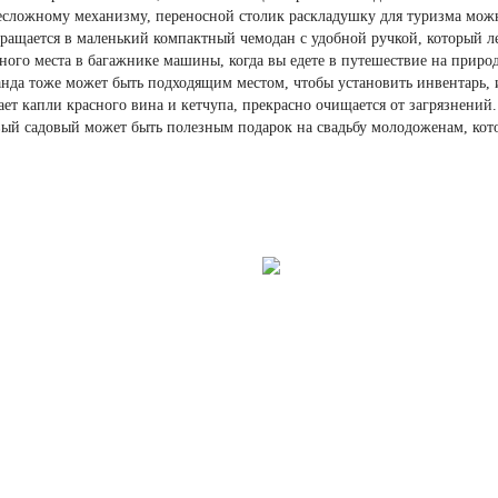
несложному механизму, переносной столик раскладушку для туризма мож
ращается в маленький компактный чемодан с удобной ручкой, который лег
ного места в багажнике машины, когда вы едете в путешествие на природу
ранда тоже может быть подходящим местом, чтобы установить инвентарь,
вает капли красного вина и кетчупа, прекрасно очищается от загрязнений
овый садовый может быть полезным подарок на свадьбу молодоженам, кот