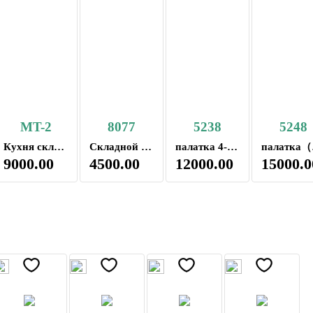
MT-2
8077
5238
5248
Кухня складная, походная, кемпинговая Berger XL
Складной стул карповая
палатка 4-x мест（470*280*200）
па
9000.00
4500.00
12000.00
15000.0