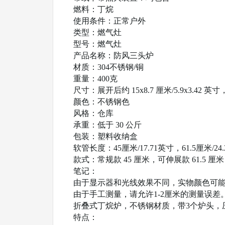
燃料：丁烷
使用条件：正常户外
类型：燃气灶
型号：燃气灶
产品名称：防风三头炉
材质：304不锈钢/铜
重量：400克
尺寸：展开后约 15x8.7 厘米/5.9x3.42 英寸，收
颜色：不锈钢色
风格：仓库
承重：低于 30 公斤
包装：塑料收纳盒
软管长度：45厘米/17.71英寸，61.5厘米/24
款式：常规款 45 厘米，可伸展款 61.5 厘米
笔记：
由于显示器和光线效果不同，实物颜色可
由于手工测量，请允许1-2厘米的测量误差
折叠式丁烷炉，不锈钢材质，带3个炉头，
特点：