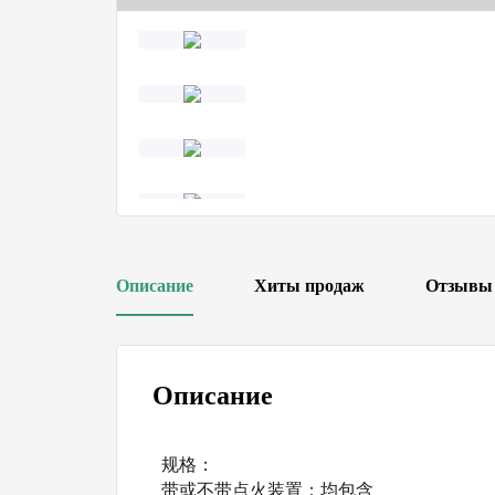
Описание
Хиты продаж
Отзывы
Описание
规格：
带或不带点火装置：均包含