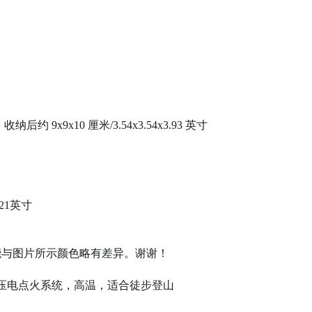
纳后约 9x9x10 厘米/3.54x3.54x3.93 英寸
.21英寸
能与图片所示颜色略有差异。谢谢！
。
压电点火系统，高温，适合徒步登山