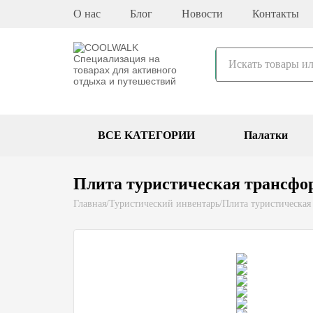
О нас
Блог
Новости
Контакты
BCE KATEГОPИИ
Палатки
Плита туристическая трансфор
Главная
/
Туристический инвентарь
/
Плита туристическая