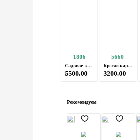
1806
5660
Садовое кресло -шезлонг 1806
Кресло карповое, складное
5500.00
3200.00
Рекомендуем