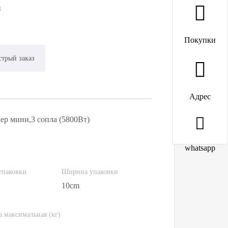
3
Покупки
трый заказ
Адрес
ер мини,3 сопла (5800Вт)
whatsapp
упаковки
Ширина упаковки
10cm
а максимальная (кг)