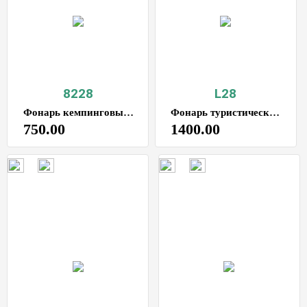
8228
L28
Фонарь кемпинговый, садовый 14.5х10см, светодиодный, регулируемая яркость свечения, аккумуляторный, зарядка от USB, в палатку, на дачу
Фонарь туристический кемпинговый, 6 режимов цвет черный
750.00
1400.00