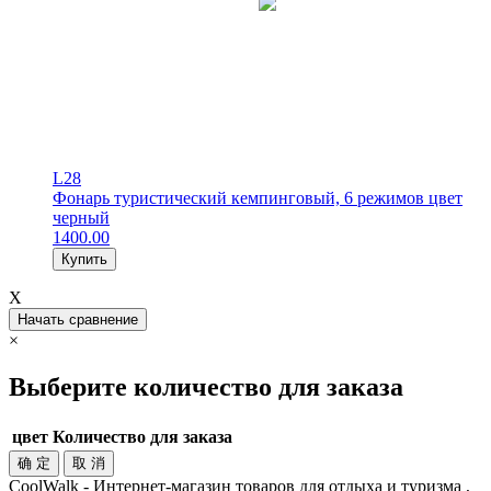
L28
Фонарь туристический кемпинговый, 6 режимов цвет
черный
1400.00
Купить
X
Начать сравнение
×
Выберите количество для заказа
цвет
Количество для заказа
确 定
取 消
CoolWalk - Интернет-магазин товаров для отдыха и туризма ,