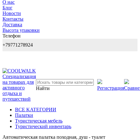
О нас
Блог
Новости
Контакты
Доставка
Высота упаковки
Телефон
+79771278924
Регистрация
Сравне
Найти
BCE KATEГОPИИ
Палатки
Туристическая мебель
Туристический инвентарь
Автоматическая палатка походная, душ - туалет