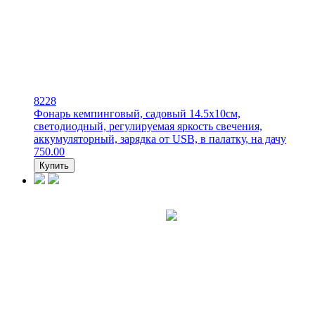
8228
Фонарь кемпинговый, садовый 14.5х10см,
светодиодный, регулируемая яркость свечения,
аккумуляторный, зарядка от USB, в палатку, на дачу
750.00
Купить