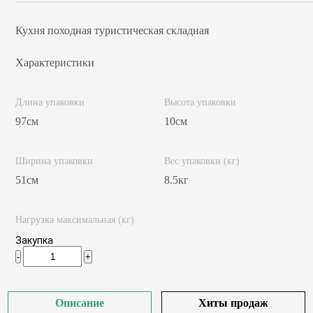
Кухня походная туристическая складная
Характеристики
Длина упаковки
Высота упаковки
97см
10см
Ширина упаковки
Вес упаковки (кг)
51см
8.5кг
Нагрузка максимальная (кг)
Закупка
-
+
Описание
Хиты продаж