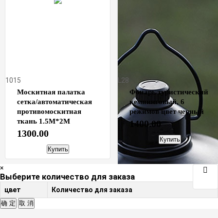
1015
L28
Москитная палатка
Фонарь туристический
сетка/автоматическая
кемпинговый, 6
противомоскитная
режимов цвет черный
ткань 1.5М*2М
1400.00
1300.00
Купить
Купить
×
Выберите количество для заказа
цвет
Количество для заказа
确 定
取 消