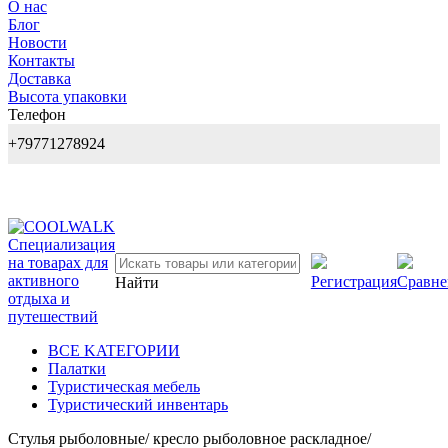
О нас
Блог
Новости
Контакты
Доставка
Высота упаковки
Телефон
+79771278924
Регистрация
Сравне
Найти
BCE KATEГОPИИ
Палатки
Туристическая мебель
Туристический инвентарь
Стулья рыболовные/ кресло рыболовное раскладное/