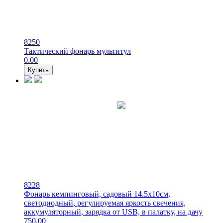
8250
Тактический фонарь мультитул
0.00
Купить
8228
Фонарь кемпинговый, садовый 14.5х10см,
светодиодный, регулируемая яркость свечения,
аккумуляторный, зарядка от USB, в палатку, на дачу
750.00