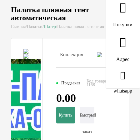
Палатка пляжная тент
автоматическая
Покупки
Главная
/
Палатки
/
Шатер
/
Палатка пляжная тент автоматическая
Кита
Коллекция
Сравнение
Прои
Адрес
Код товара:
Предзаказ
1168
whatsapp
0.00
Купить
Быстрый
заказ