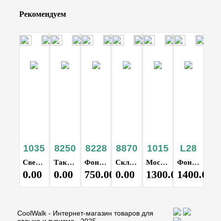
Рекомендуем
1035
8250
8228
8870
1015
L28
Светодиодная гирлянда 10м
Тактический фонарь мультитул
Фонарь кемпинговый, садовый 14.5х10см, светодиодный, регулируемая яркость свечения, аккумуляторный, зарядка от USB, в палатку, на дачу
Складной туристический стол
Москитная палатка сетка/автоматическая противомоскитная ткань 1.5М*2М
Фонарь туристический кемпинговый, 6 режимов цвет черный
0.00
0.00
750.00
0.00
1300.00
1400.00
CoolWalk - Интернет-магазин товаров для