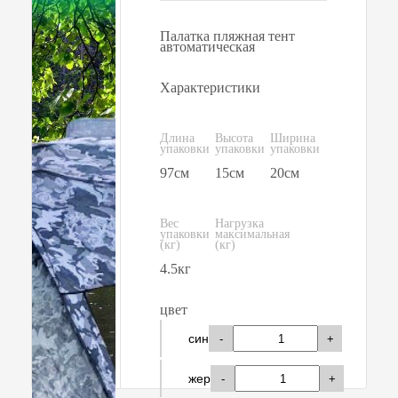
Палатка пляжная тент
автоматическая
Характеристики
Длина
Высота
Ширина
упаковки
упаковки
упаковки
97см
15см
20см
Вес
Нагрузка
упаковки
максимальная
(кг)
(кг)
4.5кг
цвет
син
-
+
жер
-
+