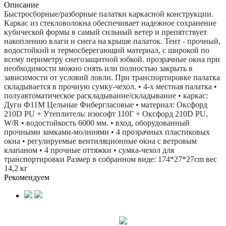
Описание
Быстросборные/разборные палатки каркасной конструкции.
Каркас из стекловолокна обеспечивает надежное сохранение
кубической формы в самый сильный ветер и препятствует
накоплению влаги и снега на крыше палаток. Тент - прочный,
водостойкий и термосберегающий материал, с широкой по
всему периметру снегозащитной юбкой. прозрачные окна при
необходимости можно снять или полностью закрыть в
зависимости от условий ловли. При транспортировке палатка
складывается в прочную сумку-чехол. • 4-х местная палатка •
полуавтоматическое раскладывание/складывание • каркас:
Дуги Ф11М Цельные Фибергласовые • материал: Оксфорд
210D PU + Утеплитель: изософт 110Г + Оксфорд 210D PU,
W/R • водостойкость 6000 мм. • вход, оборудованный
прочными замками-молниями • 4 прозрачных пластиковых
окна • регулируемые вентиляционные окна с ветровым
клапаном • 4 прочные оттяжки • сумка-чехол для
транспортировки Размер в собранном виде: 174*27*27cm вес
14,2 кг
Рекомендуем