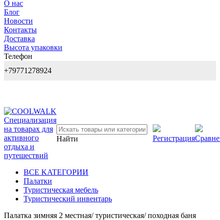
О нас
Блог
Новости
Контакты
Доставка
Высота упаковки
Телефон
+79771278924
Регистрация
Сравне
Найти
BCE KATEГОPИИ
Палатки
Туристическая мебель
Туристический инвентарь
Палатка зимняя 2 местная/ туристическая/ походная баня