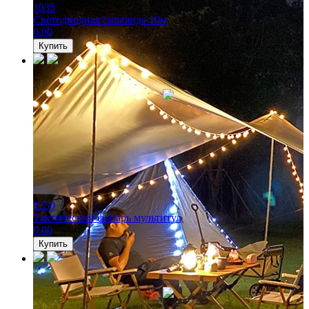
1035
Светодиодная гирлянда 10м
0.00
Купить
8250
Тактический фонарь мультитул
0.00
Купить